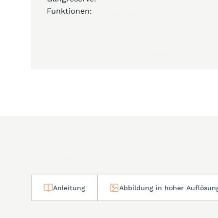
Funktionen:
Stunde, Minute, Sekunde,
Datum, Wochentag
Uhrwerk in hochwertiger Ausführung
"Élaboré" mit besonderer Veredelung
Downloads
Anleitung
Abbildung in hoher Auflösun