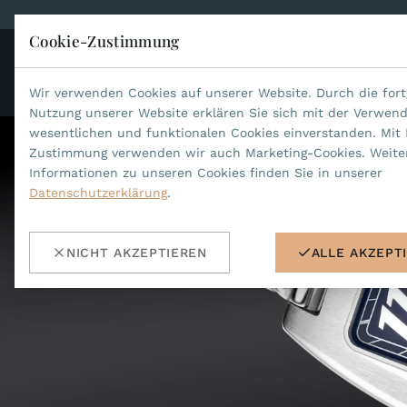
Cookie-Zustimmung
KO
JEAN MARCEL
Wir verwenden Cookies auf unserer Website. Durch die fort
Nutzung unserer Website erklären Sie sich mit der Verwen
wesentlichen und funktionalen Cookies einverstanden. Mit 
Zustimmung verwenden wir auch Marketing-Cookies. Weite
Informationen zu unseren Cookies finden Sie in unserer
Datenschutzerklärung
.
NICHT AKZEPTIEREN
ALLE AKZEPT