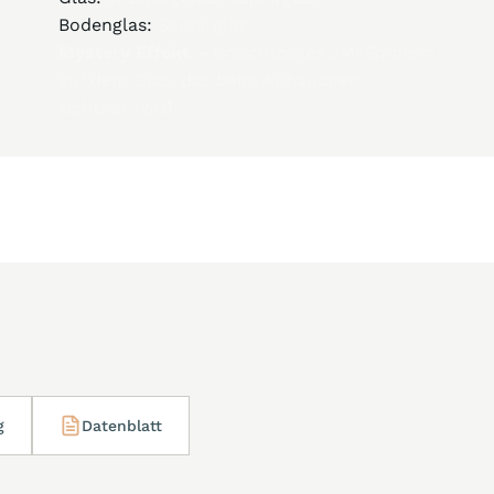
Bodenglas:
Saphirglas
Mystery Effekt –
unsichtbares JM-Emblem
auf dem Glas, das beim Anhauchen
sichtbar wird
g
Datenblatt