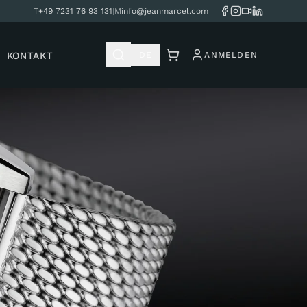
T
+49 7231 76 93 131
|
M
info@jeanmarcel.com
KONTAKT
DE
ANMELDEN