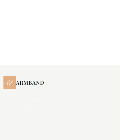
ARMBAND
feines Kalbslederarmband mit
Krokoprägung und JM-Doppelfaltschließe