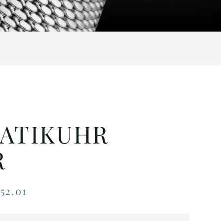
ATIKUHR
R
52.01