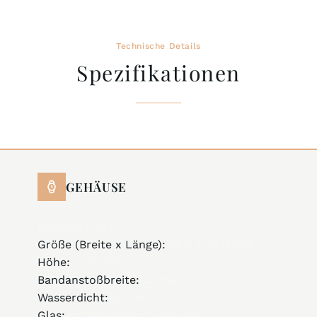
Technische Details
Spezifikationen
GEHÄUSE
Edelstahl 316L
Größe (Breite x Länge):
35,0 x 49,0 mm
Höhe:
12,00 mm
Bandanstoßbreite:
22 mm
Wasserdicht:
5 ATM
Glas:
entspiegeltes Saphirglas