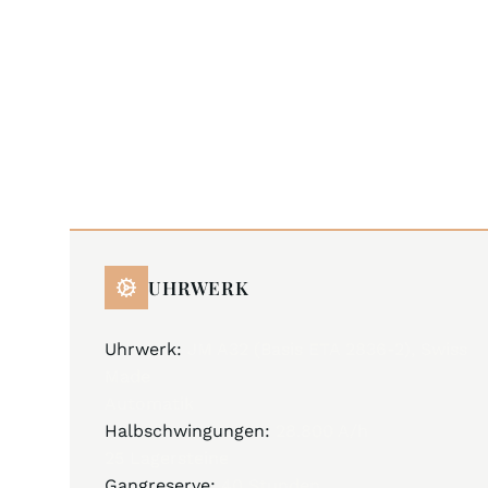
UHRWERK
Uhrwerk:
JM A32 (Basis ETA 2836-2), Swiss
Made
Automatik
Halbschwingungen:
28.800 A/h
25 Lagersteine
Gangreserve:
40 Stunden