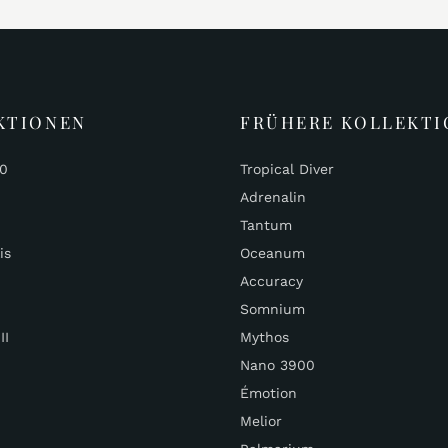
KTIONEN
FRÜHERE KOLLEKTI
00
Tropical Diver
Adrenalin
Tantum
is
Oceanum
Accuracy
Somnium
II
Mythos
Nano 3900
Émotion
Melior