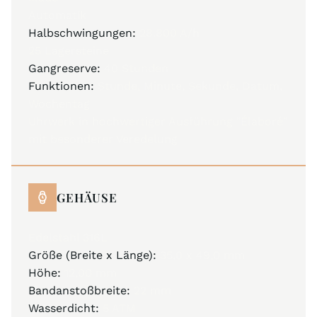
Automatik
Halbschwingungen:
28.800 A/h
25 Lagersteine
Gangreserve:
40 Stunden
Funktionen:
Stunde, Minute, Sekunde, Datum,
Wochentag
Uhrwerk in hochwertiger Ausführung "Élaboré"
mit besonderer Veredelung
GEHÄUSE
Edelstahl 316L
Größe (Breite x Länge):
35,0 x 49,0 mm
Höhe:
12,00 mm
Bandanstoßbreite:
22 mm
Wasserdicht:
5 ATM