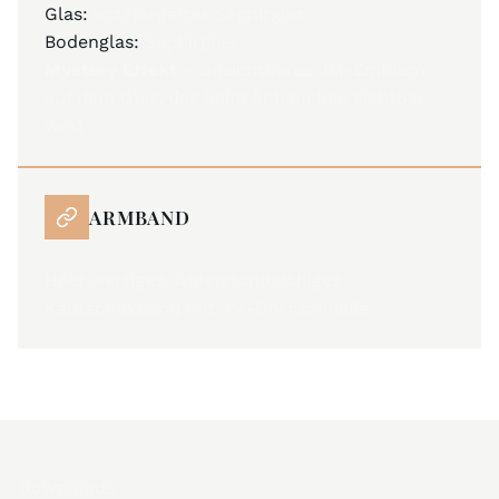
Glas:
entspiegeltes Saphirglas
Bodenglas:
Saphirglas
Mystery Effekt –
unsichtbares JM-Emblem
auf dem Glas, das beim Anhauchen sichtbar
wird
ARMBAND
Hochwertiges, widerstandsfähiges
Kautschukband mit JM-Dornschließe
Downloads