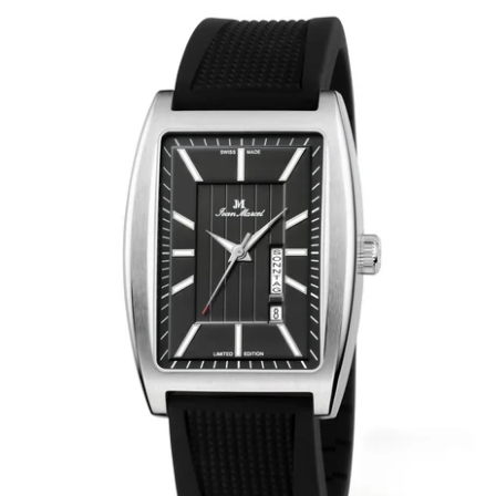
BÄNDER 18MM (ASTERIA)
SPLENDOR
SCHLIESSEN
ARTEM
TASCHENUHREN ZUBEHÖR
PRETIOSUM
PLANUM
FRÜHERE KOLLEKTIONEN