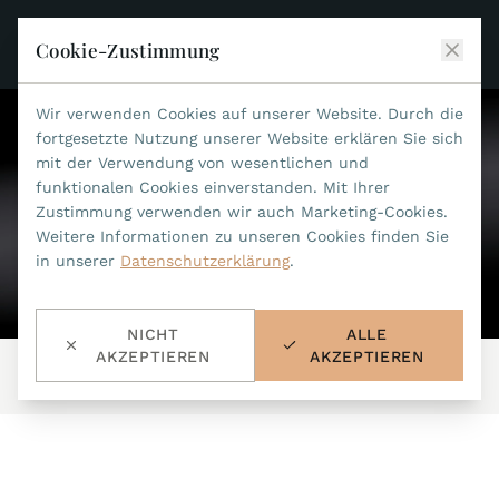
Cookie-Zustimmung
Wir verwenden Cookies auf unserer Website. Durch die
JEAN MARCEL
fortgesetzte Nutzung unserer Website erklären Sie sich
mit der Verwendung von wesentlichen und
KOLLEKTIONEN
funktionalen Cookies einverstanden. Mit Ihrer
Zustimmung verwenden wir auch Marketing-Cookies.
ALLE KOLLEKTIONEN
ZUBEHÖR
Weitere Informationen zu unseren Cookies finden Sie
MARIS TI500
in unserer
Datenschutzerklärung
.
ALLES ZUBEHÖR
STEALTH
HISTORIE
ACCESSOIRES
ASTERIA
NICHT
ALLE
SUCHE
BANDWECHSEL-WERKZEUG
INDIANAPOLIS
AKZEPTIEREN
AKZEPTIEREN
Start
/
Kollektionen
/
Melior
/
290.60.32.60
WASSERFESTE BÄNDER
HÄNDLER
MYTHOS II
METALLBÄNDER
NANO II
KONTAKT
LEDERBÄNDER 22MM
QUADRUM III
LEDERBÄNDER 20MM
DE
EN
OPTIMUM