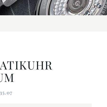
ATIKUHR
UM
35.07