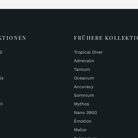
KTIONEN
FRÜHERE KOLLEKTI
00
Tropical Diver
Adrenalin
Tantum
is
Oceanum
Accuracy
Somnium
II
Mythos
Nano 3900
Émotion
Melior