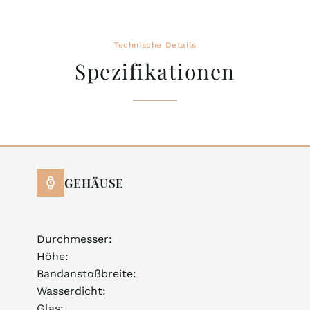
Technische Details
Spezifikationen
GEHÄUSE
Edelstahl 316L
Durchmesser:
43,0 mm
Höhe:
10,80 mm
Bandanstoßbreite:
22 mm
Wasserdicht:
10 ATM
Glas:
entspiegeltes Saphirglas