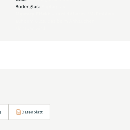
Bodenglas:
Saphirglas
Mystery Effekt –
unsichtbares JM-Emblem
auf dem Glas, das beim Anhauchen
sichtbar wird
g
Datenblatt