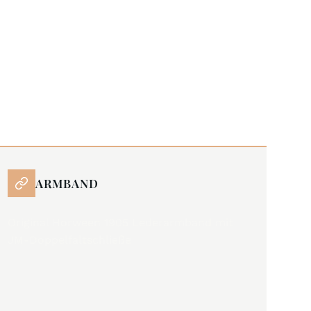
ARMBAND
Original Horween 1905 Lederarmband mit
JM-Doppelfaltschließe