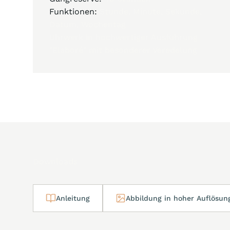
Funktionen:
Stunde, Minute, Sekunde,
Datum, Wochentag
Uhrwerk in hochwertiger Ausführung
"Élaboré" mit besonderer Veredelung
Downloads
Anleitung
Abbildung in hoher Auflösun