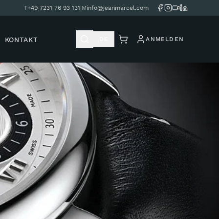
T
+49 7231 76 93 131
|
M
info@jeanmarcel.com
KONTAKT
DE
ANMELDEN