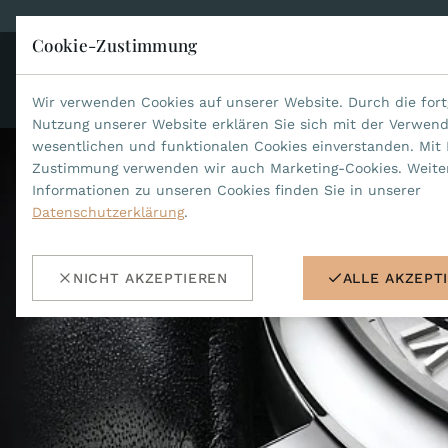
Cookie-Zustimmung
KO
JEAN MARCEL
Wir verwenden Cookies auf unserer Website. Durch die fort
Nutzung unserer Website erklären Sie sich mit der Verwen
wesentlichen und funktionalen Cookies einverstanden. Mit 
Zustimmung verwenden wir auch Marketing-Cookies. Weite
Informationen zu unseren Cookies finden Sie in unserer
Datenschutzerklärung
.
NICHT AKZEPTIEREN
ALLE AKZEPT