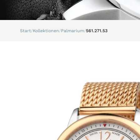
Start
/
Kollektionen
/
Palmarium
/
561.271.53