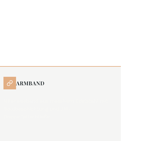
ARMBAND
Milanaiseband aus massivem Edelstahl mit
Goldbeschichtung und JM-
Doppelfaltschließe