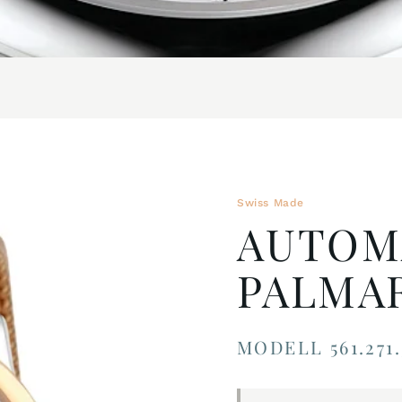
Swiss Made
AUTOM
PALMA
MODELL 561.271.