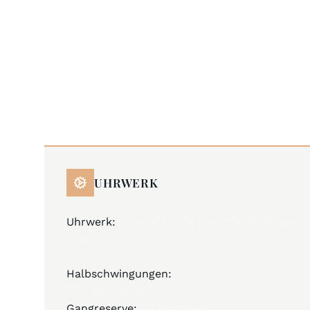
UHRWERK
Uhrwerk:
JM A36 (Basis ETA 2836-2), Swiss
Made
Automatik
Halbschwingungen:
28.800 A/h
25 Lagersteine
Gangreserve:
40 Stunden