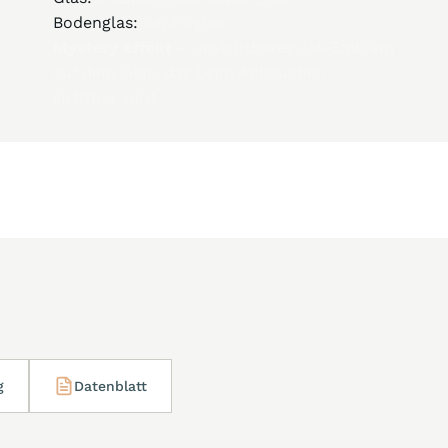
Bodenglas:
Saphirglas
Mystery Effekt –
unsichtbares JM-Emblem
auf dem Glas, das beim Anhauchen
sichtbar wird
g
Datenblatt