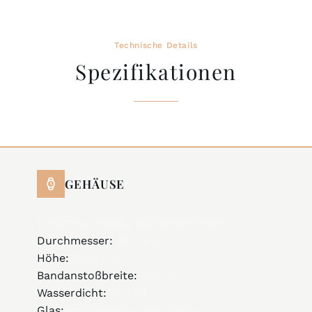
Technische Details
Spezifikationen
GEHÄUSE
Edelstahl, bicolor goldbeschichtet
Durchmesser:
43,0 mm
Höhe:
11,00 mm
Bandanstoßbreite:
22 mm
Wasserdicht:
10 ATM
Glas:
entspiegeltes Saphirglas