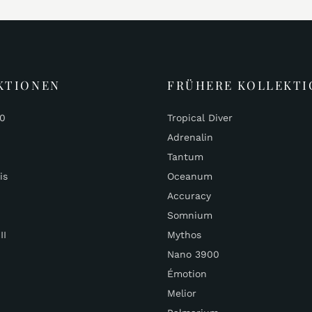
KTIONEN
FRÜHERE KOLLEKTI
00
Tropical Diver
Adrenalin
Tantum
is
Oceanum
Accuracy
Somnium
II
Mythos
Nano 3900
Émotion
Melior