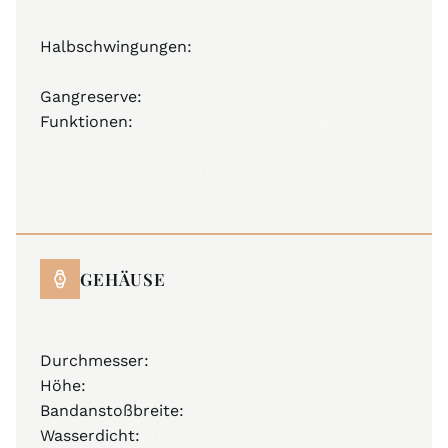
Automatik
Halbschwingungen:
28.800 A/h
25 Lagersteine
Gangreserve:
40 Stunden
Funktionen:
Stunde, Minute, Sekunde, Datum,
Wochentag
Uhrwerk in hochwertiger Ausführung "Élaboré"
mit besonderer Veredelung
GEHÄUSE
Edelstahl 316L
Durchmesser:
44,0 mm
Höhe:
11,00 mm
Bandanstoßbreite:
22 mm
Wasserdicht:
10 ATM