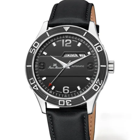
BÄNDER 18MM (ASTERIA)
SPLENDOR
SCHLIESSEN
ARTEM
TASCHENUHREN ZUBEHÖR
PRETIOSUM
PLANUM
FRÜHERE KOLLEKTIONEN