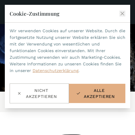
Cookie-Zustimmung
Wir verwenden Cookies auf unserer Website. Durch die
JEAN MARCEL
fortgesetzte Nutzung unserer Website erklären Sie sich
mit der Verwendung von wesentlichen und
KOLLEKTIONEN
funktionalen Cookies einverstanden. Mit Ihrer
Zustimmung verwenden wir auch Marketing-Cookies.
ALLE KOLLEKTIONEN
ZUBEHÖR
Weitere Informationen zu unseren Cookies finden Sie
MARIS TI500
in unserer
Datenschutzerklärung
.
ALLES ZUBEHÖR
STEALTH
HISTORIE
ACCESSOIRES
ASTERIA
NICHT
ALLE
SUCHE
BANDWECHSEL-WERKZEUG
INDIANAPOLIS
AKZEPTIEREN
AKZEPTIEREN
Start
/
Kollektionen
/
Mythos
/
760.281.32
WASSERFESTE BÄNDER
HÄNDLER
MYTHOS II
METALLBÄNDER
NANO II
KONTAKT
LEDERBÄNDER 22MM
QUADRUM III
LEDERBÄNDER 20MM
DE
EN
OPTIMUM