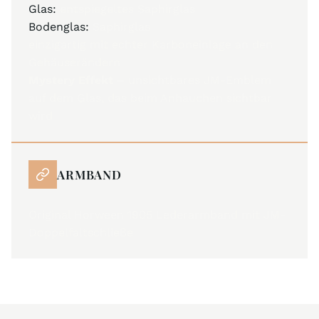
Glas:
entspiegeltes Saphirglas
Bodenglas:
Saphirglas
einzigartig mit echter Karboneinlage an den
Gehäuserändern
Mystery Effekt –
unsichtbares JM-Emblem
auf dem Glas, das beim Anhauchen sichtbar
wird
ARMBAND
Original Horween 1905 Lederarmband mit JM-
Doppelfaltschließe