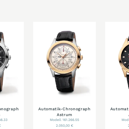
onograph
Automatik-Chronograph
Automat
m
Astrum
66.33
Modell 161.266.55
Mode
€
2.050,00 €