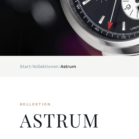
Start
/
Kollektionen
/
Astrum
KOLLEKTION
ASTRUM