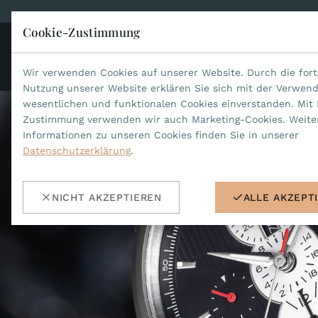
Cookie-Zustimmung
KO
JEAN MARCEL
Wir verwenden Cookies auf unserer Website. Durch die fort
Nutzung unserer Website erklären Sie sich mit der Verwen
wesentlichen und funktionalen Cookies einverstanden. Mit 
Zustimmung verwenden wir auch Marketing-Cookies. Weite
Informationen zu unseren Cookies finden Sie in unserer
Datenschutzerklärung
.
NICHT AKZEPTIEREN
ALLE AKZEPT