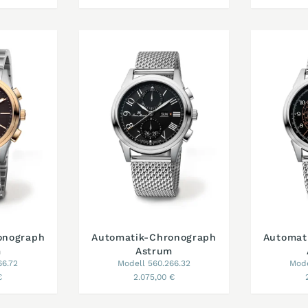
onograph
Automatik-Chronograph
Automat
m
Astrum
66.72
Modell 560.266.32
Mode
€
2.075,00 €