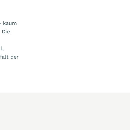
 – kaum
 Die
l,
alt der