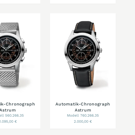
ik-Chronograph
Automatik-Chronograph
Astrum
Astrum
ll 560.266.35
Modell 760.266.35
2.095,00 €
2.000,00 €