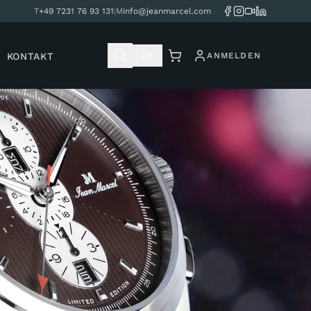
T
+49 7231 76 93 131
|
M
info@jeanmarcel.com
KONTAKT
DE
ANMELDEN