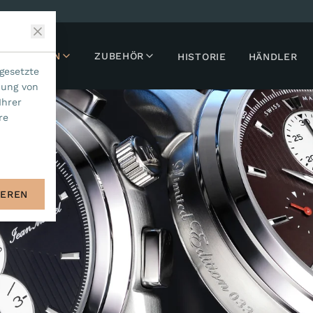
LLEKTIONEN
ZUBEHÖR
HISTORIE
HÄNDLER
gesetzte
dung von
Ihrer
re
IEREN