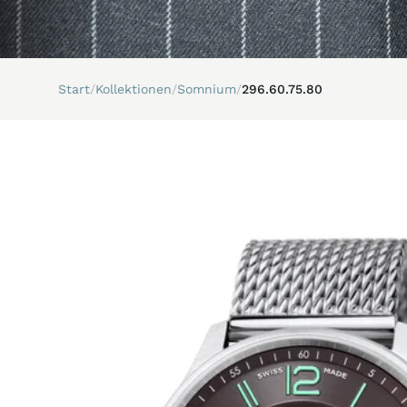
Start
/
Kollektionen
/
Somnium
/
296.60.75.80