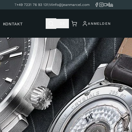
T
+49 7231 76 93 131
|
M
info@jeanmarcel.com
KONTAKT
DE
ANMELDEN