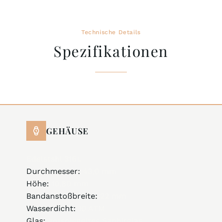
Technische Details
Spezifikationen
GEHÄUSE
Edelstahl 316L
Durchmesser:
43,0 mm
Höhe:
10,80 mm
Bandanstoßbreite:
22 mm
Wasserdicht:
10 ATM
Glas:
entspiegeltes Saphirglas