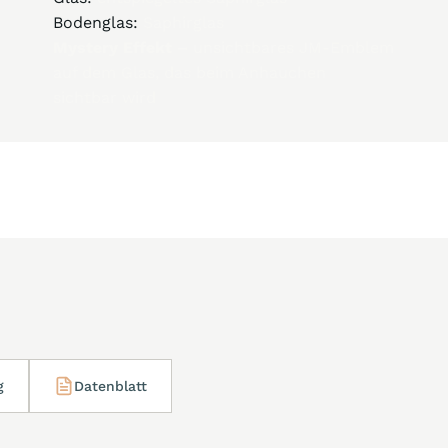
Bodenglas:
Saphirglas
Mystery Effekt –
unsichtbares JM-Emblem
auf dem Glas, das beim Anhauchen
sichtbar wird
g
Datenblatt