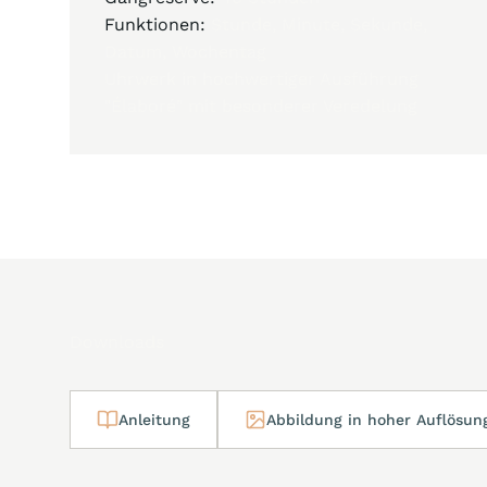
Funktionen:
Stunde, Minute, Sekunde,
Datum, Wochentag
Uhrwerk in hochwertiger Ausführung
"Élaboré" mit besonderer Veredelung
Downloads
Anleitung
Abbildung in hoher Auflösun