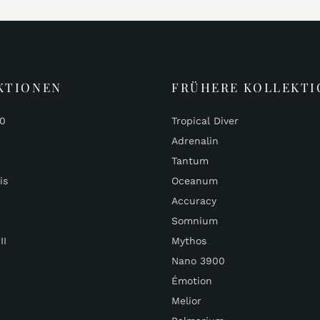
KTIONEN
FRÜHERE KOLLEKTI
00
Tropical Diver
Adrenalin
Tantum
is
Oceanum
Accuracy
Somnium
II
Mythos
Nano 3900
Émotion
Melior