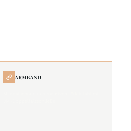
ARMBAND
Milanaiseband aus massivem Edelstahl mit
JM-Doppelfaltschließe