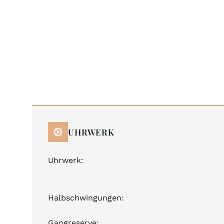
UHRWERK
Uhrwerk:
JM A32 (Basis ETA 2836-2), Swiss
Made
Automatik
Halbschwingungen:
28.800 A/h
25 Lagersteine
Gangreserve:
40 Stunden