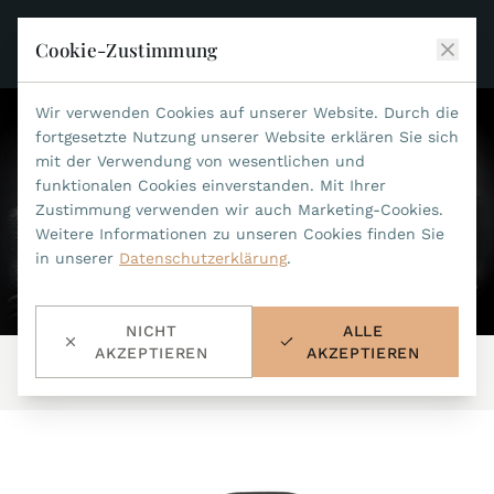
Cookie-Zustimmung
Wir verwenden Cookies auf unserer Website. Durch die
JEAN MARCEL
fortgesetzte Nutzung unserer Website erklären Sie sich
mit der Verwendung von wesentlichen und
KOLLEKTIONEN
funktionalen Cookies einverstanden. Mit Ihrer
Zustimmung verwenden wir auch Marketing-Cookies.
ALLE KOLLEKTIONEN
ZUBEHÖR
Weitere Informationen zu unseren Cookies finden Sie
MARIS TI500
in unserer
Datenschutzerklärung
.
ALLES ZUBEHÖR
STEALTH
HISTORIE
ACCESSOIRES
ASTERIA
NICHT
ALLE
SUCHE
BANDWECHSEL-WERKZEUG
INDIANAPOLIS
AKZEPTIEREN
AKZEPTIEREN
Start
/
Kollektionen
/
Palmarium
/
764.270.32
WASSERFESTE BÄNDER
HÄNDLER
MYTHOS II
METALLBÄNDER
NANO II
KONTAKT
LEDERBÄNDER 22MM
QUADRUM III
LEDERBÄNDER 20MM
DE
EN
OPTIMUM