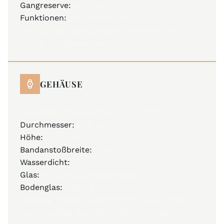
Gangreserve:
44 Stunden
Funktionen:
Stunde, Minute, Datum,
Wochentag, Stundenzähler, 30-Minuten-
Zähler, Stoppsekunde
GEHÄUSE
Edelstahl, schwarz/rosé beschichtet
Durchmesser:
43,0 mm
Höhe:
14,00 mm
Bandanstoßbreite:
22 mm
Wasserdicht:
10 ATM
Glas:
entspiegeltes Saphirglas
Bodenglas:
Saphirglas
Mystery Effekt –
unsichtbares JM-Emblem
auf dem Glas, das beim Anhauchen sichtbar