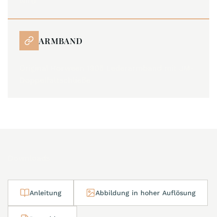
wird
ARMBAND
Original Horween 1905 Lederarmband mit JM-
Doppelfaltschließe
Downloads
Anleitung
Abbildung in hoher Auflösung