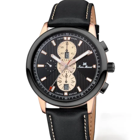
BÄNDER 18MM (ASTERIA)
SPLENDOR
SCHLIESSEN
ARTEM
TASCHENUHREN ZUBEHÖR
PRETIOSUM
PLANUM
FRÜHERE KOLLEKTIONEN