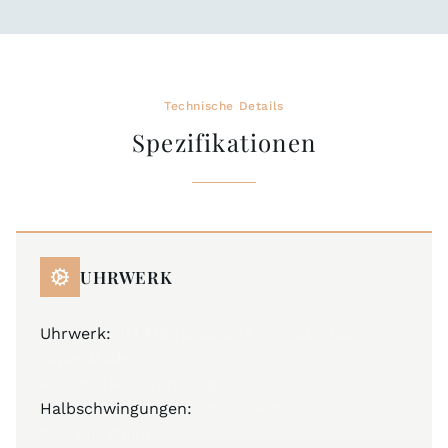
Technische Details
Spezifikationen
UHRWERK
Uhrwerk:
JM A19 (Basis ETA Valjoux 7750),
Swiss Made
Automatik-Chronograph
Halbschwingungen:
28.800 A/h
25 Lagersteine