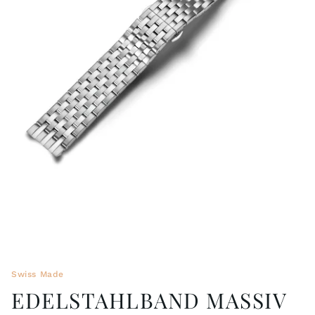
BÄNDER 18MM (ASTERIA)
SPLENDOR
SCHLIESSEN
ARTEM
TASCHENUHREN ZUBEHÖR
PRETIOSUM
PLANUM
FRÜHERE KOLLEKTIONEN
Swiss Made
EDELSTAHLBAND MASSIV