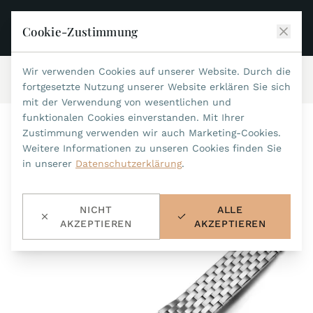
Cookie-Zustimmung
Wir verwenden Cookies auf unserer Website. Durch die
Start
/
Zubehör
/
Metallbänder
/
Art.-Nr.94
JEAN MARCEL
fortgesetzte Nutzung unserer Website erklären Sie sich
mit der Verwendung von wesentlichen und
KOLLEKTIONEN
funktionalen Cookies einverstanden. Mit Ihrer
Zustimmung verwenden wir auch Marketing-Cookies.
ALLE KOLLEKTIONEN
ZUBEHÖR
Weitere Informationen zu unseren Cookies finden Sie
MARIS TI500
in unserer
Datenschutzerklärung
.
ALLES ZUBEHÖR
STEALTH
HISTORIE
ACCESSOIRES
ASTERIA
NICHT
ALLE
SUCHE
BANDWECHSEL-WERKZEUG
INDIANAPOLIS
AKZEPTIEREN
AKZEPTIEREN
WASSERFESTE BÄNDER
HÄNDLER
MYTHOS II
METALLBÄNDER
NANO II
KONTAKT
LEDERBÄNDER 22MM
QUADRUM III
LEDERBÄNDER 20MM
DE
EN
OPTIMUM