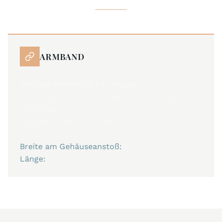
ARMBAND
Versand erfolgt ab 24. August
nur passend für die Modelle 520 der Mythos II
Kollektion
massives Edelstahlband
mit Doppelfaltschließe
Breite am Gehäuseanstoß:
22 mm
Länge:
180 mm