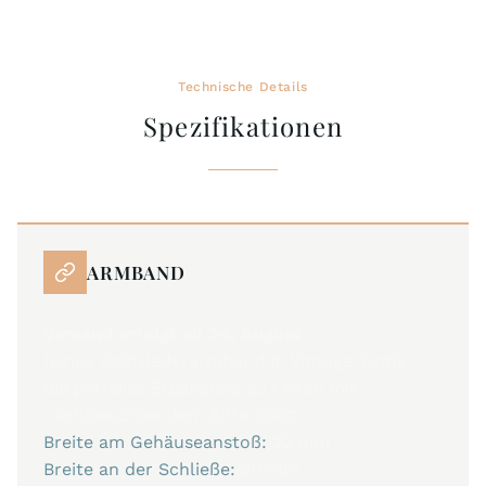
Technische Details
Spezifikationen
ARMBAND
Versand erfolgt ab 24. August
feines Kalbslederarmband in Vintage-Optik
die perfekte Ergänzung zu Uhren mit
nachtleuchtendem Zifferblatt
Breite am Gehäuseanstoß:
22 mm
Breite an der Schließe:
20 mm