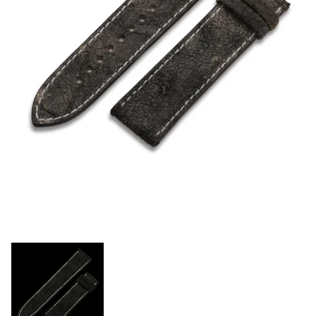
BÄNDER 18MM (ASTERIA)
SPLENDOR
SCHLIESSEN
ARTEM
TASCHENUHREN ZUBEHÖR
PRETIOSUM
PLANUM
FRÜHERE KOLLEKTIONEN