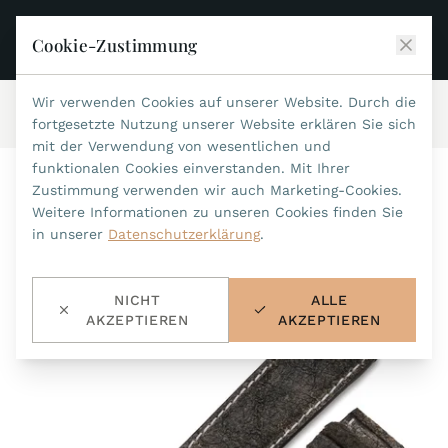
Cookie-Zustimmung
Wir verwenden Cookies auf unserer Website. Durch die
Start
/
Zubehör
/
Lederbänder 22mm
/
Art.-Nr.112
JEAN MARCEL
fortgesetzte Nutzung unserer Website erklären Sie sich
mit der Verwendung von wesentlichen und
KOLLEKTIONEN
funktionalen Cookies einverstanden. Mit Ihrer
Zustimmung verwenden wir auch Marketing-Cookies.
ALLE KOLLEKTIONEN
ZUBEHÖR
Weitere Informationen zu unseren Cookies finden Sie
MARIS TI500
in unserer
Datenschutzerklärung
.
ALLES ZUBEHÖR
STEALTH
HISTORIE
ACCESSOIRES
ASTERIA
NICHT
ALLE
SUCHE
BANDWECHSEL-WERKZEUG
INDIANAPOLIS
AKZEPTIEREN
AKZEPTIEREN
WASSERFESTE BÄNDER
HÄNDLER
MYTHOS II
METALLBÄNDER
NANO II
KONTAKT
LEDERBÄNDER 22MM
QUADRUM III
LEDERBÄNDER 20MM
DE
EN
OPTIMUM