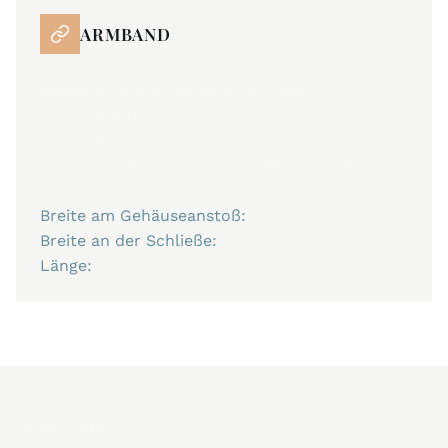
ARMBAND
passend für alle Modelle mit 22mm
Anstoßbreite
wasserfest
inklusive Edelstahl-Dornschließe mit JM
Gravur
Breite am Gehäuseanstoß:
22 mm
Breite an der Schließe:
22 mm
Länge:
255 mm
Downloads