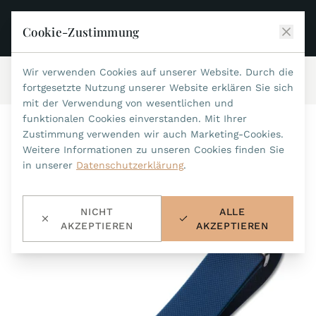
Cookie-Zustimmung
Wir verwenden Cookies auf unserer Website. Durch die
Start
/
Zubehör
/
Wasserfeste Bänder
/
Art.-Nr.61
JEAN MARCEL
fortgesetzte Nutzung unserer Website erklären Sie sich
mit der Verwendung von wesentlichen und
KOLLEKTIONEN
funktionalen Cookies einverstanden. Mit Ihrer
Zustimmung verwenden wir auch Marketing-Cookies.
ALLE KOLLEKTIONEN
ZUBEHÖR
Weitere Informationen zu unseren Cookies finden Sie
MARIS TI500
in unserer
Datenschutzerklärung
.
ALLES ZUBEHÖR
STEALTH
HISTORIE
ACCESSOIRES
ASTERIA
NICHT
ALLE
SUCHE
BANDWECHSEL-WERKZEUG
INDIANAPOLIS
AKZEPTIEREN
AKZEPTIEREN
WASSERFESTE BÄNDER
HÄNDLER
MYTHOS II
METALLBÄNDER
NANO II
KONTAKT
LEDERBÄNDER 22MM
QUADRUM III
LEDERBÄNDER 20MM
DE
EN
OPTIMUM