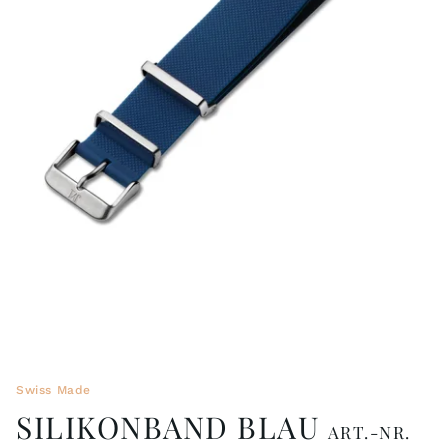
BÄNDER 18MM (ASTERIA)
SPLENDOR
SCHLIESSEN
ARTEM
TASCHENUHREN ZUBEHÖR
PRETIOSUM
PLANUM
FRÜHERE KOLLEKTIONEN
Swiss Made
SILIKONBAND BLAU
ART.-NR.