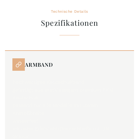
Technische Details
Spezifikationen
ARMBAND
hochwertiges Kautschukband
gefertigt aus erstklassigem premium FKM
Kautschuk
passend für alle Modelle mit 22mm
Anstoßbreite
wasserfest
inklusive Edelstahl-Dornschließe mit JM
Gravur