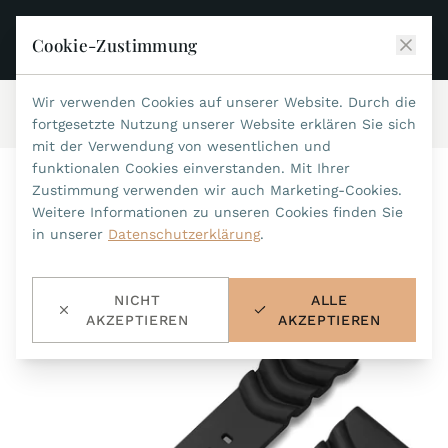
Cookie-Zustimmung
Wir verwenden Cookies auf unserer Website. Durch die
Start
/
Zubehör
/
Wasserfeste Bänder
/
Art.-Nr.610
JEAN MARCEL
fortgesetzte Nutzung unserer Website erklären Sie sich
mit der Verwendung von wesentlichen und
KOLLEKTIONEN
funktionalen Cookies einverstanden. Mit Ihrer
Zustimmung verwenden wir auch Marketing-Cookies.
ALLE KOLLEKTIONEN
ZUBEHÖR
Weitere Informationen zu unseren Cookies finden Sie
MARIS TI500
in unserer
Datenschutzerklärung
.
ALLES ZUBEHÖR
STEALTH
HISTORIE
ACCESSOIRES
ASTERIA
NICHT
ALLE
SUCHE
BANDWECHSEL-WERKZEUG
INDIANAPOLIS
AKZEPTIEREN
AKZEPTIEREN
WASSERFESTE BÄNDER
HÄNDLER
MYTHOS II
METALLBÄNDER
NANO II
KONTAKT
LEDERBÄNDER 22MM
QUADRUM III
LEDERBÄNDER 20MM
DE
EN
OPTIMUM