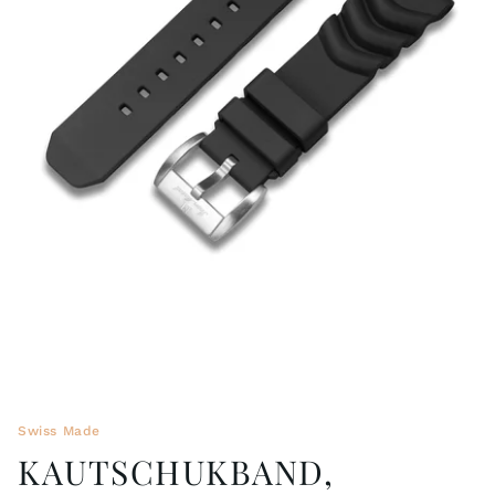
BÄNDER 18MM (ASTERIA)
SPLENDOR
SCHLIESSEN
ARTEM
TASCHENUHREN ZUBEHÖR
PRETIOSUM
PLANUM
FRÜHERE KOLLEKTIONEN
Swiss Made
KAUTSCHUKBAND,